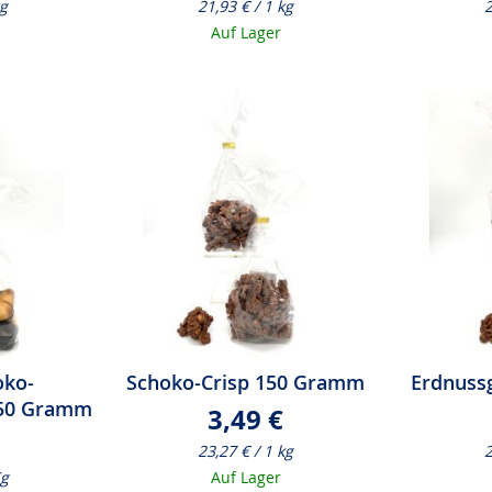
kg
21,93 € / 1 kg
2
Auf Lager
oko-
Schoko-Crisp 150 Gramm
Erdnuss
50 Gramm
3,49 €
23,27 € / 1 kg
2
Kg
Auf Lager