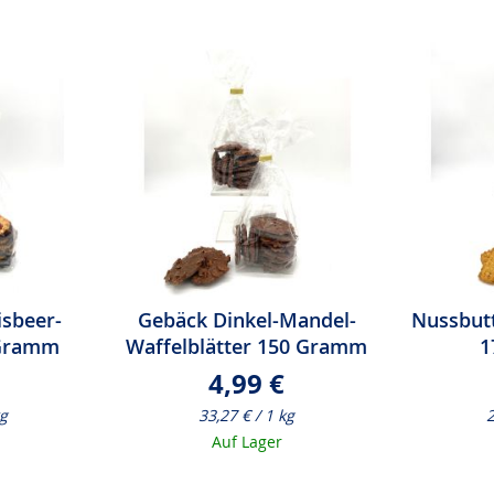
isbeer-
Gebäck Dinkel-Mandel-
Nussbutt
 Gramm
Waffelblätter 150 Gramm
1
4,99 €
kg
33,27 € / 1 kg
2
Auf Lager