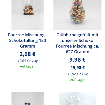
Fourree Mischung -
Glühbirne gefüllt mit
Schokofüllung 150
unserer Schoko
Gramm
Fourree Mischung ca.
627 Gramm
2,68 €
Sonderangebot
9,98 €
17,03 € / 1 kg
Auf Lager
15,90 €
15,92 € / 1 kg
Auf Lager