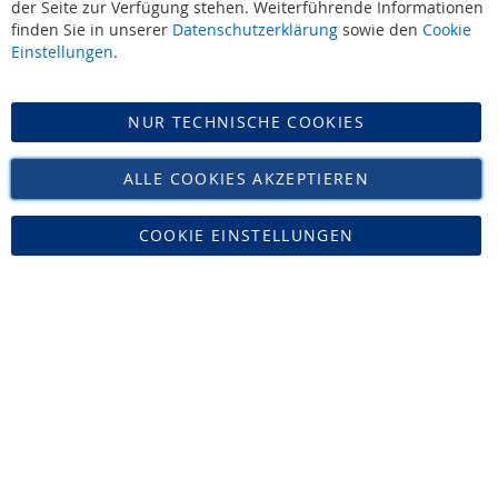
der Seite zur Verfügung stehen. Weiterführende Informationen
Datenschutz
finden Sie in unserer
Datenschutzerklärung
sowie den
Cookie
Impressum
Einstellungen
.
Versand
NUR TECHNISCHE COOKIES
Vertrag widerrufen
ALLE COOKIES AKZEPTIEREN
COOKIE EINSTELLUNGEN
Zucker Bücker • Tel: 02421-16468 • Mail: info@leonidas-paradies.de