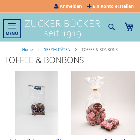
Direkt
Anmelden
Ein Konto erstellen
zum
Inhalt
Suche
Me
Home
SPEZIALITÄTEN
TOFFEE & BONBONS
TOFFEE & BONBONS