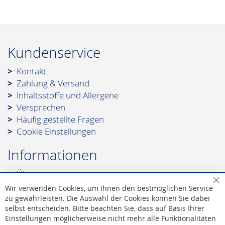
Kundenservice
Kontakt
Zahlung & Versand
Inhaltsstoffe und Allergene
Versprechen
Häufig gestellte Fragen
Cookie Einstellungen
Informationen
Über uns
Leonidas - Die Marke
Sc
Wir verwenden Cookies, um Ihnen den bestmöglichen Service
Leonidas - Die Werte
zu gewährleisten. Die Auswahl der Cookies können Sie dabei
selbst entscheiden. Bitte beachten Sie, dass auf Basis Ihrer
Leonidas - Offizieller Lieferant des Hofes
Einstellungen möglicherweise nicht mehr alle Funktionalitäten
AGB
|
Widerruf