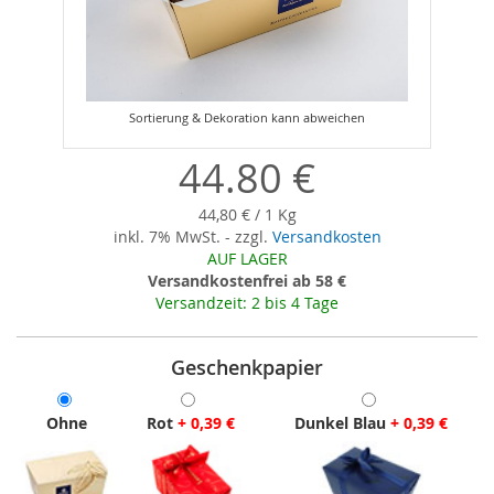
Zum
Anfang
der
44.80 €
Bildergalerie
springen
44,80 € / 1 Kg
inkl. 7% MwSt. - zzgl.
Versandkosten
AUF LAGER
Versandkostenfrei ab 58 €
Versandzeit: 2 bis 4 Tage
Geschenkpapier
Ohne
Rot
+
0,39 €
Dunkel Blau
+
0,39 €