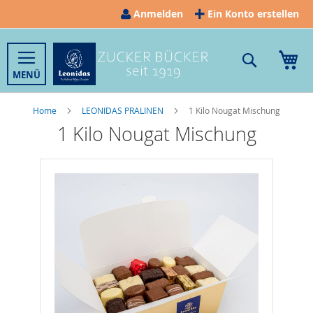
Direkt
Anmelden
Ein Konto erstellen
zum
Inhalt
Suche
Me
Home
LEONIDAS PRALINEN
1 Kilo Nougat Mischung
1 Kilo Nougat Mischung
Zum
Ende
der
Bildergalerie
springen