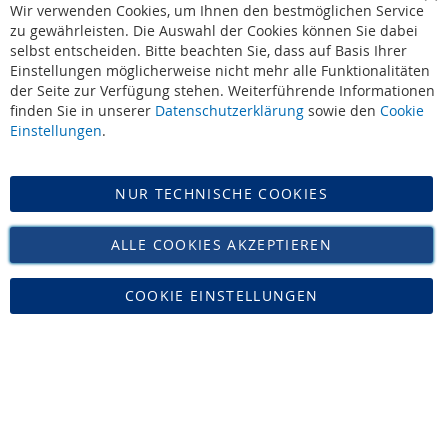
Leonidas - Die Marke
Sc
Wir verwenden Cookies, um Ihnen den bestmöglichen Service
Leonidas - Die Werte
zu gewährleisten. Die Auswahl der Cookies können Sie dabei
selbst entscheiden. Bitte beachten Sie, dass auf Basis Ihrer
Leonidas - Offizieller Lieferant des Hofes
Einstellungen möglicherweise nicht mehr alle Funktionalitäten
AGB
|
Widerruf
der Seite zur Verfügung stehen. Weiterführende Informationen
Datenschutz
finden Sie in unserer
Datenschutzerklärung
sowie den
Cookie
Impressum
Einstellungen
.
Versand
NUR TECHNISCHE COOKIES
Vertrag widerrufen
ALLE COOKIES AKZEPTIEREN
COOKIE EINSTELLUNGEN
Zucker Bücker • Tel: 02421-16468 • Mail: info@leonidas-paradies.de