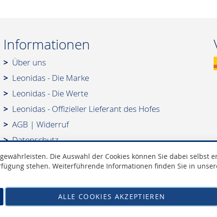
Informationen
Über uns
Leonidas - Die Marke
Leonidas - Die Werte
Leonidas - Offizieller Lieferant des Hofes
AGB
|
Widerruf
Datenschutz
Impressum
währleisten. Die Auswahl der Cookies können Sie dabei selbst ent
erfügung stehen. Weiterführende Informationen finden Sie in unse
ALLE COOKIES AKZEPTIEREN
Zucker Bücker • Tel: 02421-16468 • Mail: info@leonidas-paradies.de