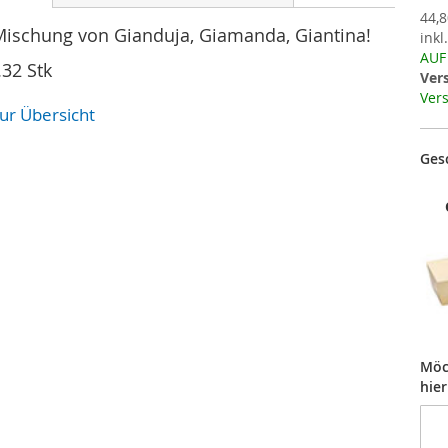
44,8
ischung von Gianduja, Giamanda, Giantina!
inkl
AUF
.32 Stk
Ver
Vers
zur Übersicht
Ges
Möc
hier