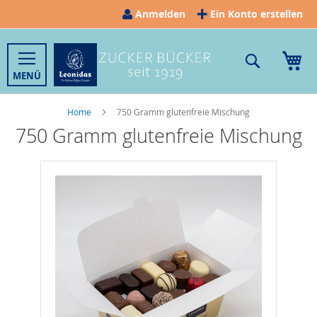
Direkt
Anmelden
Ein Konto erstellen
zum
Inhalt
Suche
Me
Home
750 Gramm glutenfreie Mischung
750 Gramm glutenfreie Mischung
Zum
Ende
der
Bildergalerie
springen