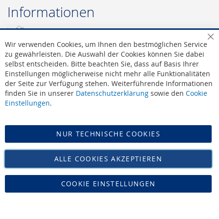
Informationen
Über uns
Leonidas - Die Marke
Sc
Wir verwenden Cookies, um Ihnen den bestmöglichen Service
Leonidas - Die Werte
zu gewährleisten. Die Auswahl der Cookies können Sie dabei
selbst entscheiden. Bitte beachten Sie, dass auf Basis Ihrer
Leonidas - Offizieller Lieferant des Hofes
Einstellungen möglicherweise nicht mehr alle Funktionalitäten
AGB
|
Widerruf
der Seite zur Verfügung stehen. Weiterführende Informationen
Datenschutz
finden Sie in unserer
Datenschutzerklärung
sowie den
Cookie
Impressum
Einstellungen
.
Versand
NUR TECHNISCHE COOKIES
Vertrag widerrufen
ALLE COOKIES AKZEPTIEREN
COOKIE EINSTELLUNGEN
Zucker Bücker • Tel: 02421-16468 • Mail: info@leonidas-paradies.de