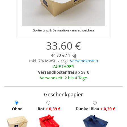
Zum
Anfang
der
33.60 €
Bildergalerie
springen
44,80 € / 1 Kg
inkl. 7% MwSt. - zzgl.
Versandkosten
AUF LAGER
Versandkostenfrei ab 58 €
Versandzeit: 2 bis 4 Tage
Geschenkpapier
Ohne
Rot
+
0,39 €
Dunkel Blau
+
0,39 €