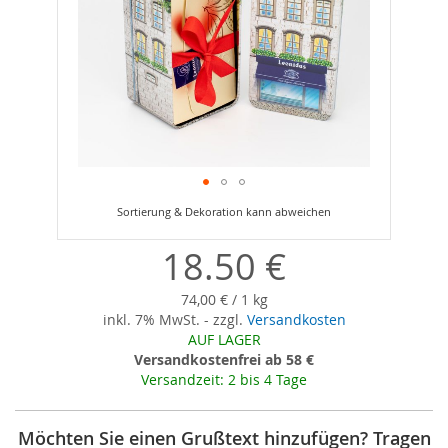
Zum
Anfang
der
18.50 €
Bildergalerie
springen
74,00 € / 1 kg
inkl. 7% MwSt. - zzgl.
Versandkosten
AUF LAGER
Versandkostenfrei ab 58 €
Versandzeit: 2 bis 4 Tage
Möchten Sie einen Grußtext hinzufügen? Tragen