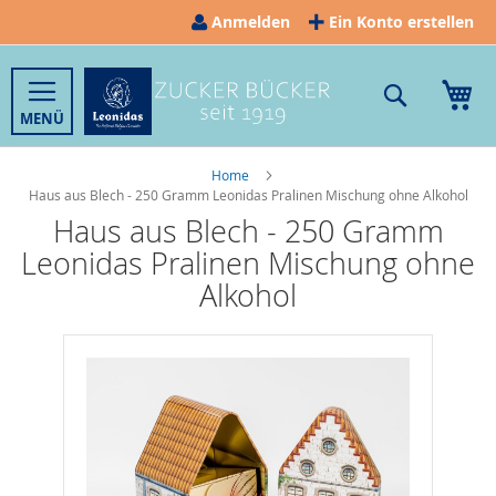
Direkt
Anmelden
Ein Konto erstellen
zum
Inhalt
Suche
Me
Home
Haus aus Blech - 250 Gramm Leonidas Pralinen Mischung ohne Alkohol
Haus aus Blech - 250 Gramm
Leonidas Pralinen Mischung ohne
Alkohol
Zum
Ende
der
Bildergalerie
springen