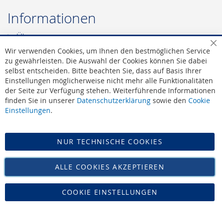
Informationen
Über uns
Leonidas - Die Marke
Sc
Wir verwenden Cookies, um Ihnen den bestmöglichen Service
Leonidas - Die Werte
zu gewährleisten. Die Auswahl der Cookies können Sie dabei
selbst entscheiden. Bitte beachten Sie, dass auf Basis Ihrer
Leonidas - Offizieller Lieferant des Hofes
Einstellungen möglicherweise nicht mehr alle Funktionalitäten
AGB
|
Widerruf
der Seite zur Verfügung stehen. Weiterführende Informationen
Datenschutz
finden Sie in unserer
Datenschutzerklärung
sowie den
Cookie
Impressum
Einstellungen
.
Versand
NUR TECHNISCHE COOKIES
Vertrag widerrufen
ALLE COOKIES AKZEPTIEREN
COOKIE EINSTELLUNGEN
Zucker Bücker • Tel: 02421-16468 • Mail: info@leonidas-paradies.de