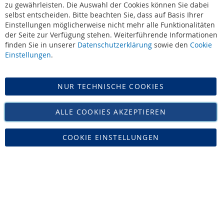
Leonidas - Die Werte
zu gewährleisten. Die Auswahl der Cookies können Sie dabei
selbst entscheiden. Bitte beachten Sie, dass auf Basis Ihrer
Leonidas - Offizieller Lieferant des Hofes
Einstellungen möglicherweise nicht mehr alle Funktionalitäten
AGB
|
Widerruf
der Seite zur Verfügung stehen. Weiterführende Informationen
Datenschutz
finden Sie in unserer
Datenschutzerklärung
sowie den
Cookie
Impressum
Einstellungen
.
Versand
NUR TECHNISCHE COOKIES
Vertrag widerrufen
ALLE COOKIES AKZEPTIEREN
COOKIE EINSTELLUNGEN
Zucker Bücker • Tel: 02421-16468 • Mail: info@leonidas-paradies.de