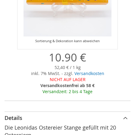
Zum
Anfang
der
10.90 €
Bildergalerie
springen
52,40 € / 1 kg
inkl. 7% MwSt. - zzgl.
Versandkosten
NICHT AUF LAGER
Versandkostenfrei ab 58 €
Versandzeit: 2 bis 4 Tage
Details
Die Leonidas Ostereier Stange gefüllt mit 20