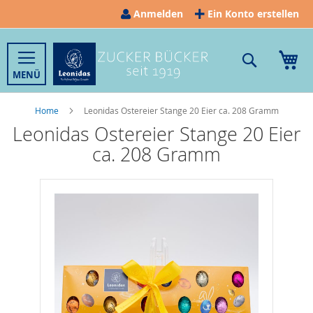
Direkt
Anmelden
Ein Konto erstellen
zum
Inhalt
Suche
Me
Home
Leonidas Ostereier Stange 20 Eier ca. 208 Gramm
Leonidas Ostereier Stange 20 Eier
ca. 208 Gramm
Zum
Ende
der
Bildergalerie
springen