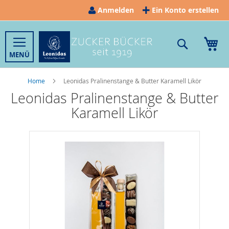
Direkt
Anmelden
Ein Konto erstellen
zum
Inhalt
Suche
Me
Home
Leonidas Pralinenstange & Butter Karamell Likör
Leonidas Pralinenstange & Butter
Karamell Likör
Zum
Ende
der
Bildergalerie
springen