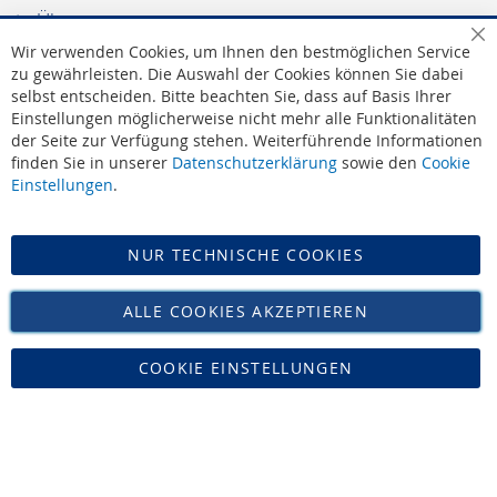
Über uns
Leonidas - Die Marke
Sc
Wir verwenden Cookies, um Ihnen den bestmöglichen Service
Leonidas - Die Werte
zu gewährleisten. Die Auswahl der Cookies können Sie dabei
selbst entscheiden. Bitte beachten Sie, dass auf Basis Ihrer
Leonidas - Offizieller Lieferant des Hofes
Einstellungen möglicherweise nicht mehr alle Funktionalitäten
AGB
|
Widerruf
der Seite zur Verfügung stehen. Weiterführende Informationen
Datenschutz
finden Sie in unserer
Datenschutzerklärung
sowie den
Cookie
Impressum
Einstellungen
.
Versand
NUR TECHNISCHE COOKIES
Vertrag widerrufen
ALLE COOKIES AKZEPTIEREN
COOKIE EINSTELLUNGEN
Zucker Bücker • Tel: 02421-16468 • Mail: info@leonidas-paradies.de