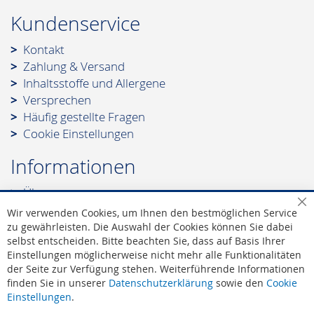
Kundenservice
Kontakt
Zahlung & Versand
Inhaltsstoffe und Allergene
Versprechen
Häufig gestellte Fragen
Cookie Einstellungen
Informationen
Über uns
Leonidas - Die Marke
Sc
Wir verwenden Cookies, um Ihnen den bestmöglichen Service
Leonidas - Die Werte
zu gewährleisten. Die Auswahl der Cookies können Sie dabei
selbst entscheiden. Bitte beachten Sie, dass auf Basis Ihrer
Leonidas - Offizieller Lieferant des Hofes
Einstellungen möglicherweise nicht mehr alle Funktionalitäten
AGB
|
Widerruf
der Seite zur Verfügung stehen. Weiterführende Informationen
Datenschutz
finden Sie in unserer
Datenschutzerklärung
sowie den
Cookie
Impressum
Einstellungen
.