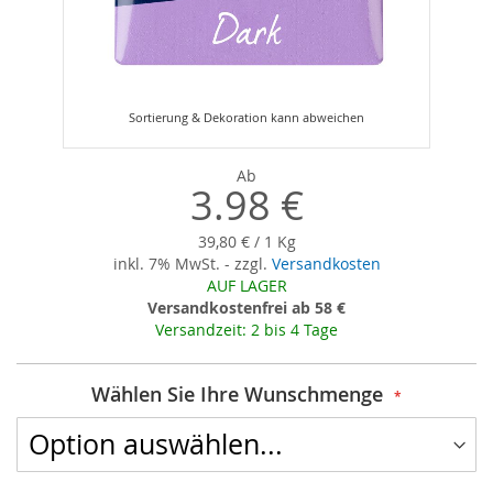
Zum
Anfang
der
Ab
Bildergalerie
3.98 €
springen
39,80 € / 1 Kg
inkl. 7% MwSt. - zzgl.
Versandkosten
AUF LAGER
Versandkostenfrei ab 58 €
Versandzeit: 2 bis 4 Tage
Wählen Sie Ihre Wunschmenge