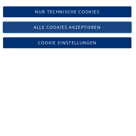
Versand
NUR TECHNISCHE COOKIES
Vertrag widerrufen
ALLE COOKIES AKZEPTIEREN
COOKIE EINSTELLUNGEN
Zucker Bücker • Tel: 02421-16468 • Mail: info@leonidas-paradies.de